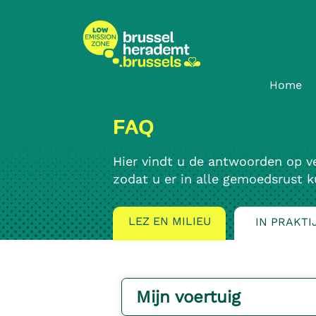
Ga
Ga
naar
naar
inhoud
navigatie
Home
FAQ
Hier vindt u de antwoorden op v
zodat u er in alle gemoedsrust k
LEZ EN MILIEU
IN PRAKTI
Mijn voertuig