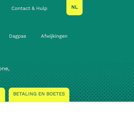
text.language
NL
Contact & Hulp
Dagpas
Afwijkingen
one,
N
BETALING EN BOETES