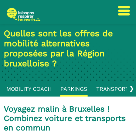
Passer
Passer
Quelles sont les offres de
au
à
mobilité alternatives
contenu
la
navigation
proposées par la Région
bruxelloise ?
❯
MOBILITY COACH
PARKINGS
TRANSPORTS 
Voyagez malin à Bruxelles !
Combinez voiture et transports
en commun