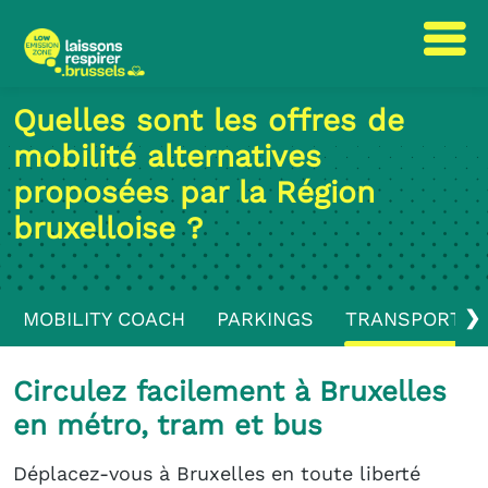
Passer
Passer
Quelles sont les offres de
au
à
mobilité alternatives
contenu
la
navigation
proposées par la Région
bruxelloise ?
❯
MOBILITY COACH
PARKINGS
TRANSPORTS 
Circulez facilement à Bruxelles
en métro, tram et bus
Déplacez-vous à Bruxelles en toute liberté