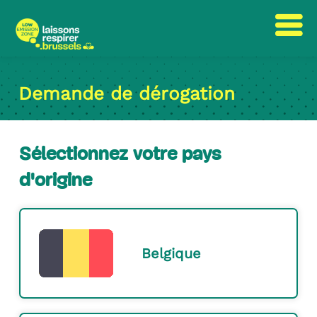
Passer
Passer
au
à
Demande de dérogation
contenu
la
navigation
Sélectionnez votre pays
d'origine
Belgique