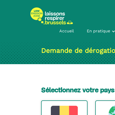
Passer
Passer
au
à
contenu
la
navigation
Accueil
En pratique
Demande de dérogati
Sélectionnez votre pays 