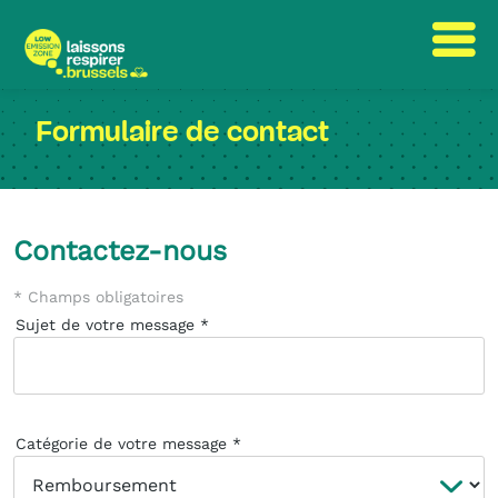
Passer
Passer
au
à
Formulaire de contact
contenu
la
navigation
Contactez-nous
* Champs obligatoires
Sujet de votre message
Catégorie de votre message