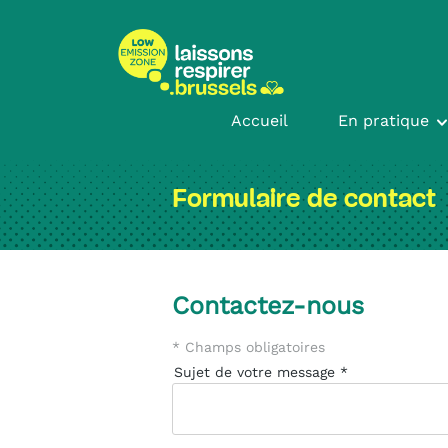
Passer
Passer
au
à
contenu
la
navigation
Accueil
En pratique
Formulaire de contact
Contactez-nous
* Champs obligatoires
Sujet de votre message