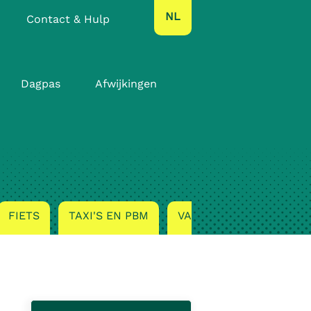
text.language
NL
Contact & Hulp
Dagpas
Afwijkingen
FIETS
TAXI'S EN PBM
VAN VOERTUIG VERAND