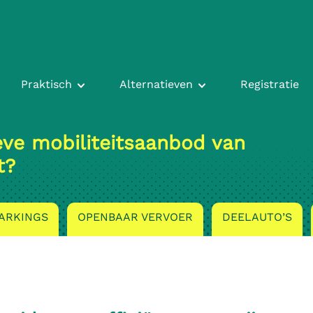
Praktisch
Alternatieven
Registratie
ieve mobiliteitsaanbod van
t?
ARKINGS
OPENBAAR VERVOER
DEELAUTO’S