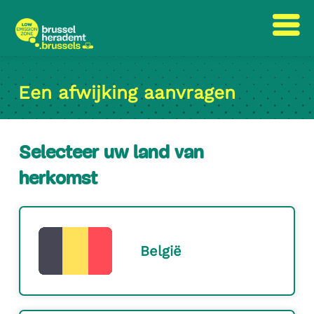
Ga
Ga
naar
naar
Een afwijking aanvragen
inhoud
navigatie
Selecteer uw land van
herkomst
België