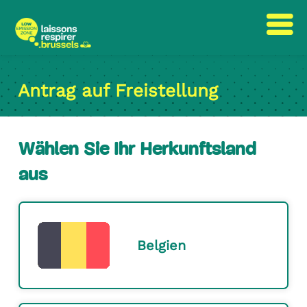
text.skipToContent
text.skipToNavigation
Antrag auf Freistellung
Wählen Sie Ihr Herkunftsland
aus
Belgien