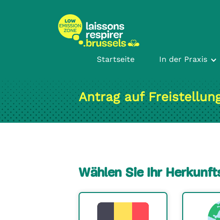
text.skipToContent
text.skipToNavigation
Startseite
In der Praxis
Antrag auf Freistellun
Wählen Sie Ihr Herkunft