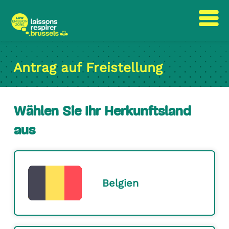
text.skipToContent
text.skipToNavigation
Antrag auf Freistellung
Wählen Sie Ihr Herkunftsland
aus
Belgien